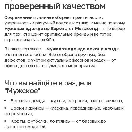
проверенный качеством
Современный мужчина выбирает практичность,
уверенность и разумный подход к стилю. Именно поэтому
мужская одежда из Европы
от
Мегахенд
— это выбор
для тех, кто ценит оригинальные бренды и не готов
переплачивать за лейбл.
В нашем каталоге —
мужская одежда секонд хенд
в
отличном состоянии. Всё отобрано вручную, без
дефектов, с учётом актуальных фасонов и задач — от
офиса до отдыха, от улицы до мероприятия.
Что вы найдёте в разделе
"Мужское"
Верхняя одежда
— куртки, ветровки, пальто, жилеты;
Брюки и
джинсы
— классика, повседневные, удобные и
современные;
Кофты, футболки, лонгсливы
— от базовых до
акцентных моделей;