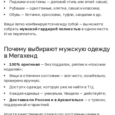
Пиджаки и костюмы
— деловой стиль или smart casual;
Рубашки
— однотонные, клетка, casual и классика;
Обувь
— ботинки, кроссовки, туфли, сандалии и др.
Вещи легко комбинируются между собой — вы можете
собрать
мужской гардероб полностью
в одном месте.
И не переплатить.
Почему выбирают мужскую одежду
в Мегахенд
100% оригинал
— без подделок, реплик и «похожих
моделей»;
Вещи в отличном состоянии — всё чисто, носибельно,
проверено вручную;
Доступ к одежде, которую уже не найти в ТЦ;
Каждая единица — уникальна. Увидели — действуйте;
Доставка по России и в Архангельск
— с треком,
поддержкой и гарантией.
Ищете качественную одежду по доступным ценам в