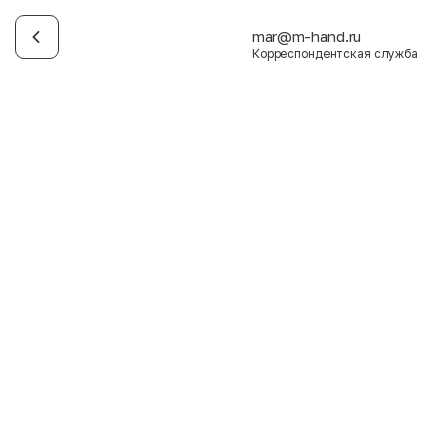
mar@m-hand.ru
Корреспондентская служба
Имя
Фамилия
E-mail
Пол
Мужской
Женский
Согласие на получение чеков по электронной почте